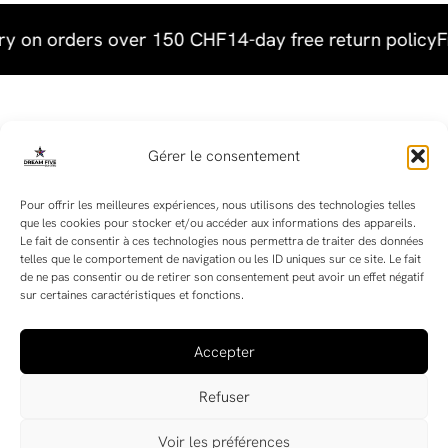
ery on orders over 150 CHF
14-day free return policy
F
Useful links
Gérer le consentement
Terms & Conditions
Pour offrir les meilleures expériences, nous utilisons des technologies telles
que les cookies pour stocker et/ou accéder aux informations des appareils.
Terms and Conditions of Sale
Le fait de consentir à ces technologies nous permettra de traiter des données
telles que le comportement de navigation ou les ID uniques sur ce site. Le fait
de ne pas consentir ou de retirer son consentement peut avoir un effet négatif
sur certaines caractéristiques et fonctions.
Follow us !
Accepter
Refuser
Voir les préférences