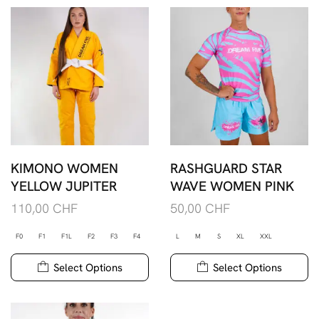
KIMONO WOMEN
RASHGUARD STAR
YELLOW JUPITER
WAVE WOMEN PINK
110,00
CHF
50,00
CHF
F0
F1
F1L
F2
F3
F4
L
M
S
XL
XXL
Select Options
Select Options