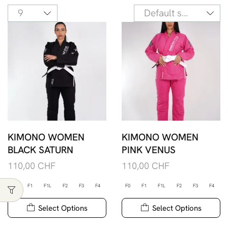
KIMONO WOMEN
KIMONO WOMEN
BLACK SATURN
PINK VENUS
110,00
CHF
110,00
CHF
F0
F1
F1L
F2
F3
F4
F0
F1
F1L
F2
F3
F4
Select Options
Select Options