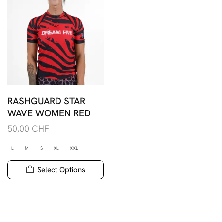
RASHGUARD STAR
WAVE WOMEN RED
50,00
CHF
L
M
S
XL
XXL
Select Options