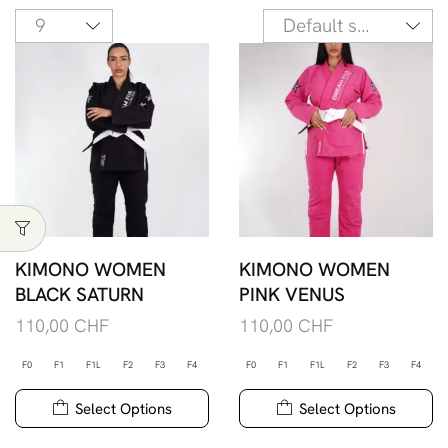
KIMONO WOMEN
KIMONO WOMEN
BLACK SATURN
PINK VENUS
110,00
CHF
110,00
CHF
F0
F1
F1L
F2
F3
F4
F0
F1
F1L
F2
F3
F4
Select Options
Select Options