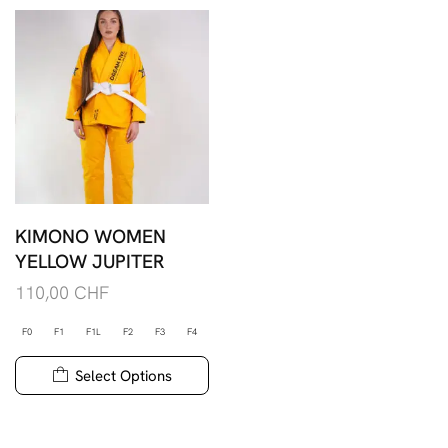
KIMONO WOMEN
YELLOW JUPITER
110,00
CHF
F0
F1
F1L
F2
F3
F4
Select Options